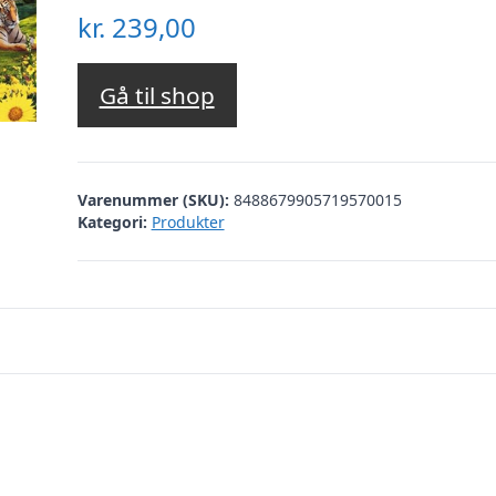
kr.
239,00
Gå til shop
Varenummer (SKU):
8488679905719570015
Kategori:
Produkter