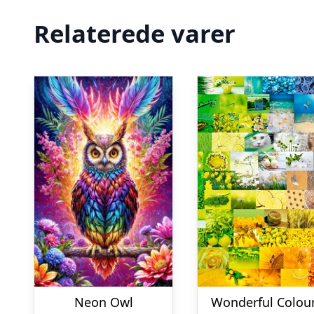
Relaterede varer
Neon Owl
Wonderful Colou